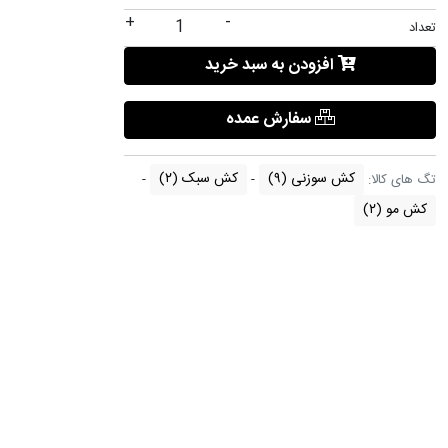
+
-
تعداد
افزودن به سبد خرید
سفارش عمده
کش سوزنی
(۹)
کش سبک
(۲)
تگ های کالا:
کش مو
(۲)