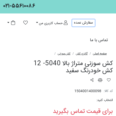
۰۲۱-۵۵۶۱۰۰۸۶
سفارش عمده
حساب کاربری من
تماس با ما
صفحه اصلی
گالری کش
کش سوزنی
کش سوزنی
متراژ بالا
کش سوزنی متراژ بالا 5040- 12
5040- 12
کش
کش خودرنگ سفید
خودرنگ
سفید
کد کالا:
1504001400098
انتخاب کنید:
برای قیمت تماس بگیرید